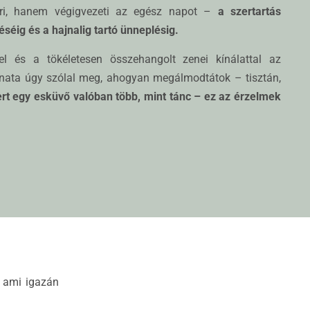
ri, hanem végigvezeti az egész napot –
a szertartás
séig és a hajnalig tartó ünneplésig.
rel és a tökéletesen összehangolt zenei kínálattal az
anata úgy szólal meg, ahogyan megálmodtátok – tisztán,
rt egy esküvő valóban több, mint tánc – ez az érzelmek
, ami igazán