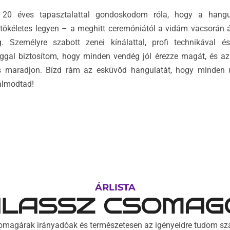
20 éves tapasztalattal gondoskodom róla, hogy a hang
 tökéletes legyen – a meghitt ceremóniától a vidám vacsorán á
g. Személyre szabott zenei kínálattal, profi technikával 
gal biztosítom, hogy minden vendég jól érezze magát, és az
s maradjon. Bízd rám az esküvőd hangulatát, hogy minden ú
lmodtad!
ÁRLISTA
LASSZ CSOMAG
omagárak irányadóak és természetesen az igényeidre tudom sz