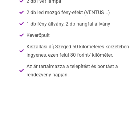
2 db PAR lámpa
2 db led mozgó fény-efekt (VENTUS L)
1 db fény állvány, 2 db hangfal állvány
Keverőpult
Kiszállási díj Szeged 50 kilométeres körzetében
ingyenes, ezen felül 80 forint/ kilóméter.
Az ár tartalmazza a telepítést és bontást a
rendezvény napján.