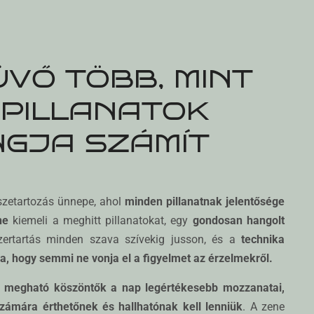
VŐ TÖBB, MINT
 PILLANATOK
GJA SZÁMÍT
szetartozás ünnepe, ahol
minden pillanatnak jelentősége
ne
kiemeli a meghitt pillanatokat, egy
gondosan hangolt
zertartás minden szava szívekig jusson, és a
technika
a, hogy semmi ne vonja el a figyelmet az érzelmekről.
 megható köszöntők a nap legértékesebb mozzanatai,
ámára érthetőnek és hallhatónak kell lenniük
. A zene