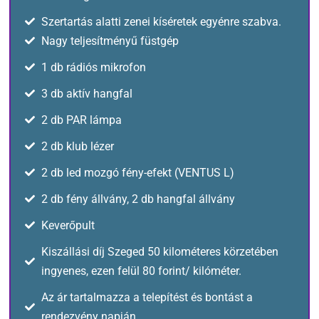
Szertartás alatti zenei kíséretek egyénre szabva.
Nagy teljesítményű füstgép
1 db rádiós mikrofon
3 db aktív hangfal
2 db PAR lámpa
2 db klub lézer
2 db led mozgó fény-efekt (VENTUS L)
2 db fény állvány, 2 db hangfal állvány
Keverőpult
Kiszállási díj Szeged 50 kilométeres körzetében
ingyenes, ezen felül 80 forint/ kilóméter.
Az ár tartalmazza a telepítést és bontást a
rendezvény napján.