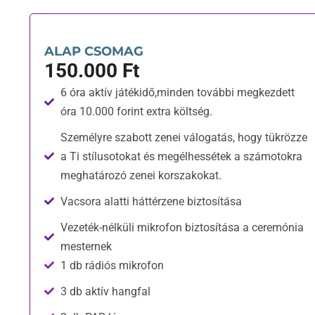
ALAP CSOMAG
150.000 Ft
6 óra aktív játékidő,minden további megkezdett
óra 10.000 forint extra költség.
Személyre szabott zenei válogatás, hogy tükrözze
a Ti stílusotokat és megélhessétek a számotokra
meghatározó zenei korszakokat.
Vacsora alatti háttérzene biztosítása
Vezeték-nélküli mikrofon biztosítása a ceremónia
mesternek
1 db rádiós mikrofon
3 db aktív hangfal