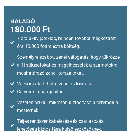
HALADÓ
180.000 Ft
7 óra aktív játékidő, minden további megkezdett
óra 10.000 forint extra költség.
Személyre szabott zenei válogatás, hogy tükrözze
a Ti stílusotokat és megélhessétek a számotokra
meghatározó zenei korszakokat.
Vacsora alatti háttérzene biztosítása
Ceremónia hangosítás
Vezeték-nélküli mikrofon biztosítása a ceremónia
mesternek
Teljes rendszer kábelezése és csatlakozási
lehetőség biztosítása külső eszközöknek.