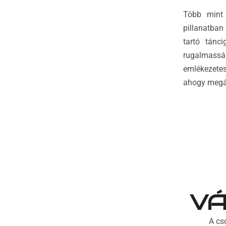
Több mint 
pillanatban
tartó tánci
rugalmasság
emlékezete
ahogy megá
VÁ
A cs