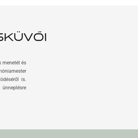
SKÜVŐI
k menetét és
móniamester
ödéséről is.
 ünneplésre