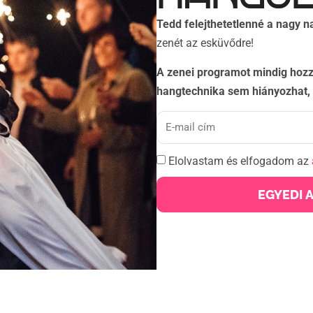
Tedd felejthetetlenné a nagy n
zenét az esküvődre!
A zenei programot mindig hozz
hangtechnika sem hiányozhat, 
Elolvastam és elfogadom az
EGYEDI 