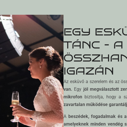
EGY ESKÜ
TÁNC – A
ÖSSZHAN
IGAZÁN
Az esküvő a szerelem és az ös
van.
Egy
jól megválasztott ze
mikrofon
biztosítja, hogy a s
zavartalan működése garantálj
A
beszédek, fogadalmak és a
amelyeknek minden vendég sz