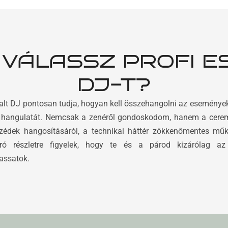
 VÁLASSZ PROFI E
DJ-T?
alt DJ pontosan tudja, hogyan kell összehangolni az eseménye
 hangulatát. Nemcsak a zenéről gondoskodom, hanem a cere
édek hangosításáról, a technikai háttér zökkenőmentes műk
ó részletre figyelek, hogy te és a párod kizárólag az
assatok.