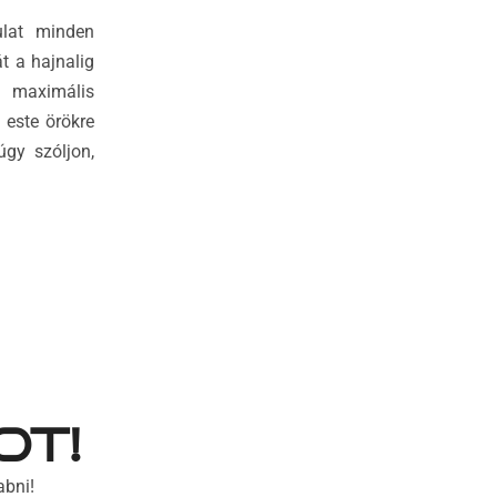
ulat minden
t a hajnalig
és maximális
 este örökre
gy szóljon,
OT!
abni!