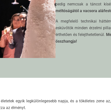
pedig nemcsak a táncot kísé
méltóságától a vacsora aláfesté
A megfelelő technikai háttér
esküvőtök minden érzelmi pill
érthetően és felejthetetlenül.
Me
összhangja!
életetek egyik legkülönlegesebb napja, és a tökéletes zene az
za az élményt.